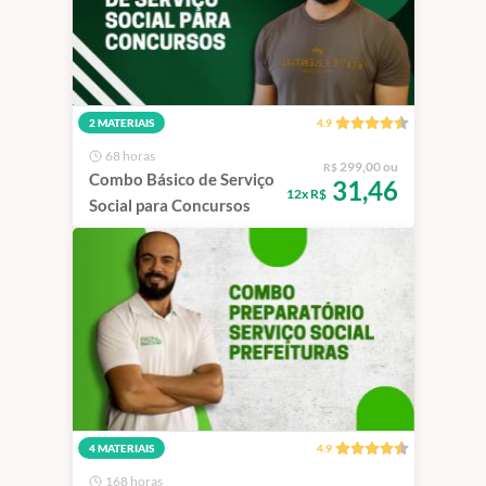
2 MATERIAIS
4.9
68 horas
299,00 ou
R$
Combo Básico de Serviço
31,46
12x R$
Social para Concursos
4 MATERIAIS
4.9
168 horas