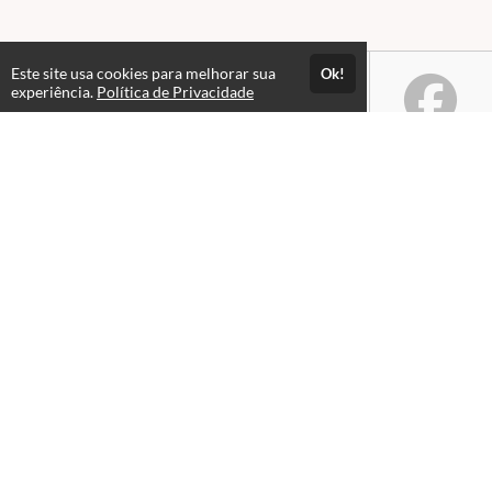
Este site usa cookies para melhorar sua
Ok!
experiência.
Política de Privacidade
Atendimento
79 991656847
Fale Conosco
Páginas
Política de Privacidade