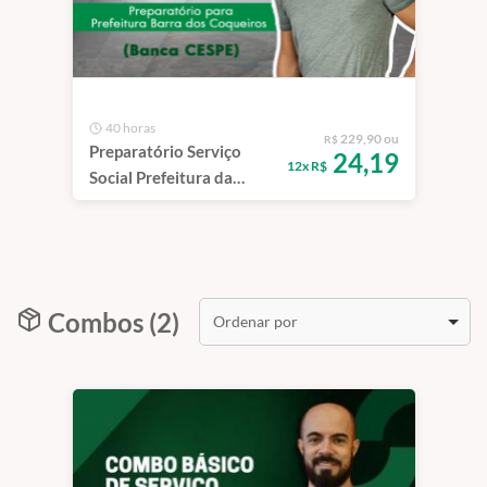
40 horas
229,90 ou
R$
Preparatório Serviço
24,19
12x R$
Social Prefeitura da
Barra dos Coqueiros/RN
Combos (2)
Ordenar por