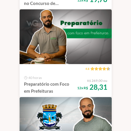
12x R$
no Concurso de
Macaíba/RN Banca
Consulplan
4.8
40 horas
269,00 ou
R$
Preparatório com Foco
28,31
12x R$
em Prefeituras