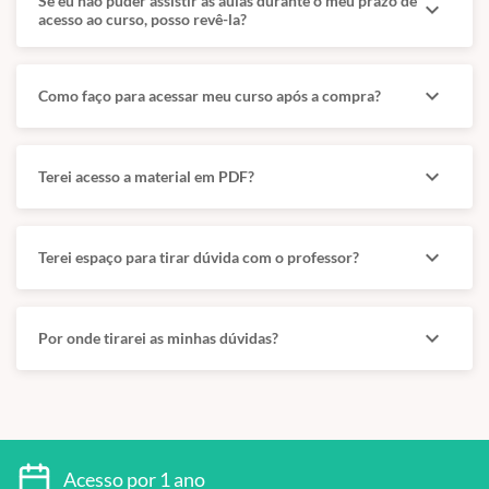
Se eu não puder assistir as aulas durante o meu prazo de
expand_more
acesso ao curso, posso revê-la?
expand_more
Como faço para acessar meu curso após a compra?
expand_more
Terei acesso a material em PDF?
expand_more
Terei espaço para tirar dúvida com o professor?
expand_more
Por onde tirarei as minhas dúvidas?
Acesso por 1 ano