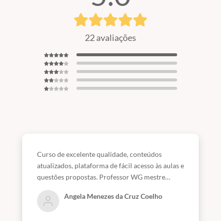
22 avaliações
Curso de excelente qualidade, conteúdos
atualizados, plataforma de fácil acesso às aulas e
questões propostas. Professor WG mestre
querido, competentíssimo, possui uma didática
Angela Menezes da Cruz Coelho
maravilhosa não apenas na forma clara, objetiva
de passar o assunto, mas no direcionamento em