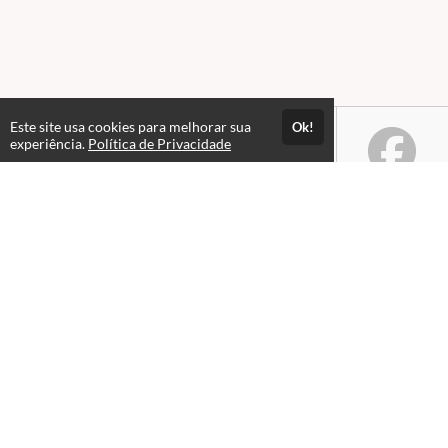
Este site usa cookies para melhorar sua
Ok!
experiência.
Política de Privacidade
Atendimento
79 991656847
Fale Conosco
Páginas
Política de Privacidade