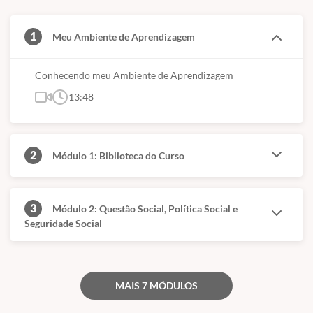
Módulo 6: Planejamento Social, Pesquisa Social,
1
Meu Ambiente de Aprendizagem
Atitude Investigativa, Interdisciplinaridade
Módulo 7: Políticas e Legislações Sociais Aplicadas a
Conhecendo meu Ambiente de Aprendizagem
Segmentos Específicos
13:48
2
Módulo 1: Biblioteca do Curso
3
Módulo 2: Questão Social, Política Social e
Seguridade Social
MAIS 7 MÓDULOS